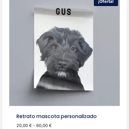
¡Oferta!
Retrato mascota personalizado
Rango
20,00
€
-
60,00
€