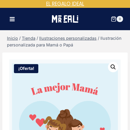
EL REGALO IDEAL
Saltar
al
contenido
0
Inicio
/
Tienda
/
Ilustraciones personalizadas
/
Ilustración
personalizada para Mamá o Papá
¡Oferta!