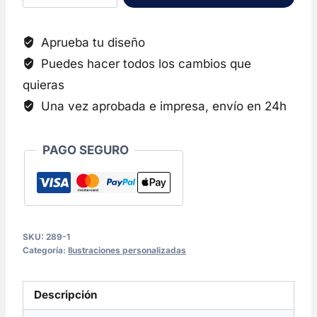
para
Mamá
Aprueba tu diseño
o
Puedes hacer todos los cambios que
Papá
quieras
cantidad
Una vez aprobada e impresa, envío en 24h
PAGO SEGURO
SKU:
289-1
Categoría:
Ilustraciones personalizadas
Descripción