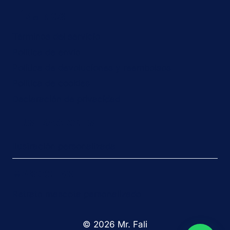
TÉRMINOS
Términos del servicio
Política de envío
Política de devoluciones y reembolsos
Política de cookies
Declaración de privacidad
ILUSTRACIONES
Ilustración personalizada
MASCOTAS
Retrato mascota personalizado
© 2026 Mr. Fali