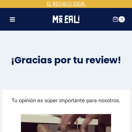
EL REGALO IDEAL
Saltar
al
contenido
0
¡Gracias por tu review!
Tu opinión es súper importante para nosotros.