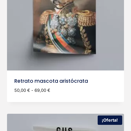
Retrato mascota aristócrata
Rango
50,00
€
-
69,00
€
de
precios:
desde
50,00 €
¡Oferta!
hasta
69,00 €