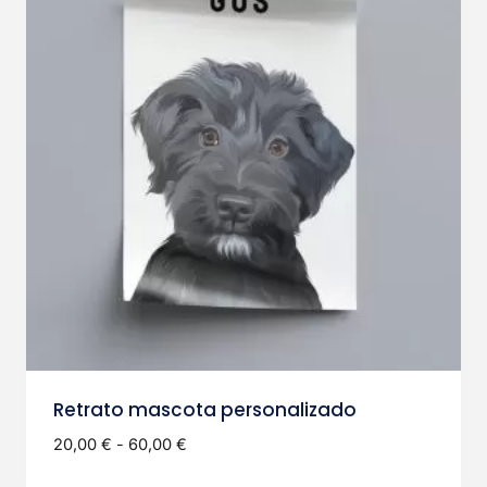
Retrato mascota personalizado
Rango
20,00
€
-
60,00
€
de