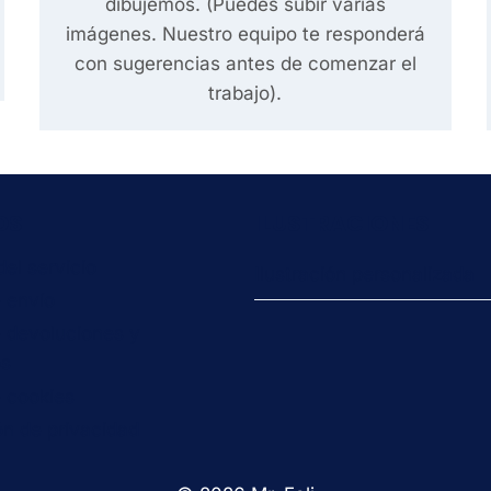
dibujemos. (Puedes subir varias
imágenes. Nuestro equipo te responderá
con sugerencias antes de comenzar el
trabajo).
OS
ILUSTRACIONES
el servicio
Ilustración personalizada
e envío
e devoluciones y
os
e cookies
ón de privacidad