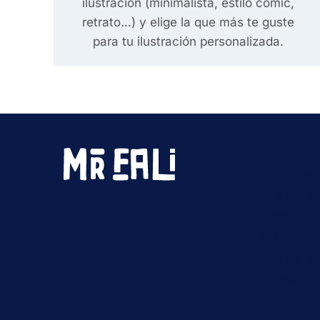
ilustración (minimalista, estilo comic,
retrato…) y elige la que más te guste
para tu ilustración personalizada.
TÉRMIN
Términos d
Política d
Política d
reembols
Política d
Declaraci