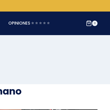
OPINIONES ⭐ ⭐ ⭐ ⭐ ⭐
0
mano